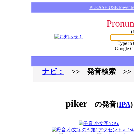
PLEASE USE lower lette
Pronun
(
Type in 
Google C
ナビ：
>> 発音検索 >
piker
の発音(
IPA
)