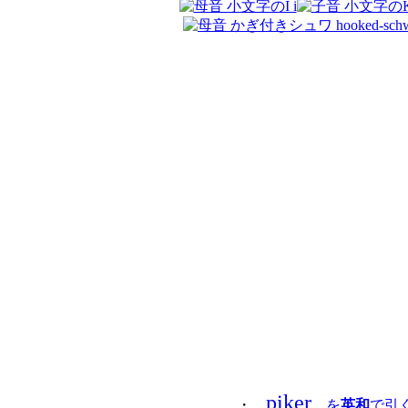
piker
・
を
英和
で引く