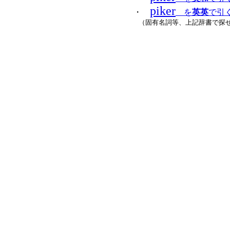
piker
・
を
英英
で引く 
（固有名詞等、上記辞書で探せ