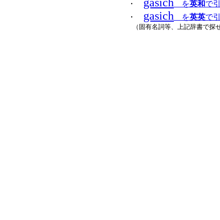
gasich
・
を
英和
で引
gasich
・
を
英英
で引く
（固有名詞等、上記辞書で探せ