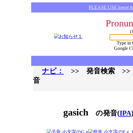
PLEASE USE lower lette
Pronun
(
Type in 
Google C
ナビ：
>> 発音検索 >
音
gasich
の発音(
IPA