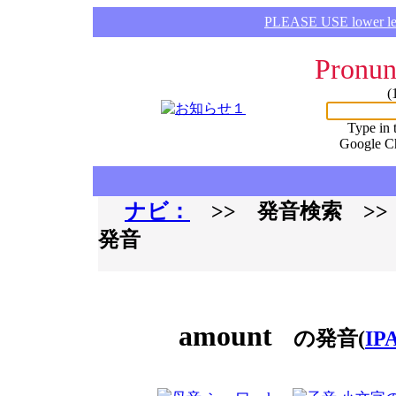
PLEASE USE lower lette
Pronun
(
Type in 
Google C
ナビ：
>> 発音検索 >
発音
amount
の発音(
IP