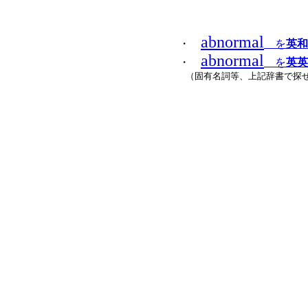
abnormal
・
を
英和
abnormal
・
を
英英
（固有名詞等、上記辞書で探せ